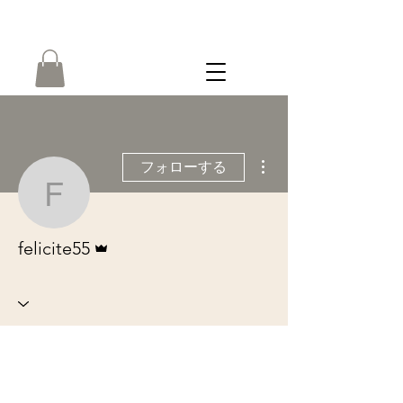
ONLINE
SHOP
その他
フォローする
felicite55
管理者
felicite55