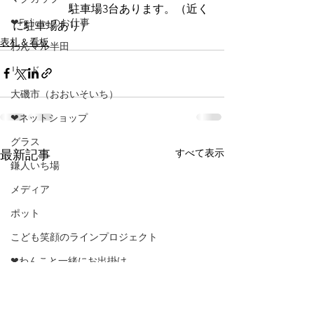
　　　　　駐車場3台あります。（近く
❤Feliciteのお仕事
に駐車場あり）
表札＆看板
わんマル半田
リード
大磯市（おおいそいち）
❤ネットショップ
グラス
すべて表示
最新記事
鎌人いち場
メディア
ポット
こども笑顔のラインプロジェクト
❤わんこと一緒にお出掛け
カミイチ
ハルナマルシェ