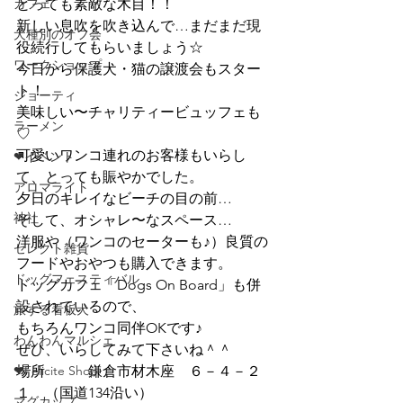
カフェ
とっても素敵な木目！！
新しい息吹を吹き込んで…まだまだ現
犬種別のオフ会
役続行してもらいましょう☆
ワークショップ
今日から保護犬・猫の譲渡会もスター
ト！
ジョーティ
美味しい〜チャリティービュッフェも
ラーメン
♡
可愛いワンコ連れのお客様もいらし
❤イベント
て、とっても賑やかでした。
アロマライト
夕日のキレイなビーチの目の前…
神社
そして、オシャレ〜なスペース…
洋服や（ワンコのセーターも♪）良質の
セレクト雑貨
フードやおやつも購入できます。
ドッグフェスティバル
ドッグカフェ「Dogs On Board」も併
設されているので、
旅する看板犬
もちろんワンコ同伴OKです♪
わんわんマルシェ
ぜひ、いらしてみて下さいね＾＾
❤Felicite Shop
場所　　　鎌倉市材木座　６－４－２
１　（国道134沿い）
マグカップ