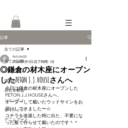
ONLINE
SHOP
記事
全ての記事
felicite55
全ての記事
2014年2月4日
読了時間: 1分
◎鎌倉の材木座にオープン
ドッグラン
したPETON J.J.HOUSEさんへ
湘南めぐり
今日は鎌倉の材木座にオープンした 
表札＆看板
PETON J.J.HOUSEさんへ、
シャンティ
オーダーして戴いたウッドサインをお
届けしてきました〜☆
ビワドッグ
コチラを改築した時に出た、不要にな
デニムアート
った板で作らせて戴いたのです＾＾