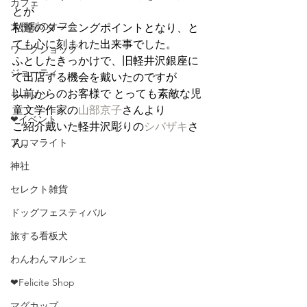
カフェ
とが
犬種別のオフ会
私達のターニングポイントとなり、と
ても心に刻まれた出来事でした。
ワークショップ
ふとしたきっかけで、旧軽井沢銀座に
ジョーティ
て出店する機会を戴いたのですが
以前からのお客様で とっても素敵な児
ラーメン
童文学作家の
山部京子
さんより
❤イベント
ご紹介戴いた軽井沢彫りの
シバザキ
さ
アロマライト
ん。
神社
セレクト雑貨
ドッグフェスティバル
旅する看板犬
わんわんマルシェ
❤Felicite Shop
マグカップ