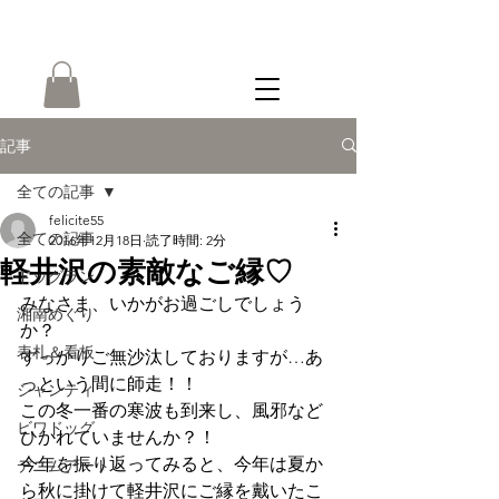
ONLINE
SHOP
記事
全ての記事
felicite55
全ての記事
2016年12月18日
読了時間: 2分
軽井沢の素敵なご縁♡
ドッグラン
みなさま、いかがお過ごしでしょう
湘南めぐり
か？
表札＆看板
すっかりご無沙汰しておりますが…あ
っという間に師走！！
シャンティ
この冬一番の寒波も到来し、風邪など
ビワドッグ
ひかれていませんか？！
今年を振り返ってみると、今年は夏か
デニムアート
ら秋に掛けて軽井沢にご縁を戴いたこ