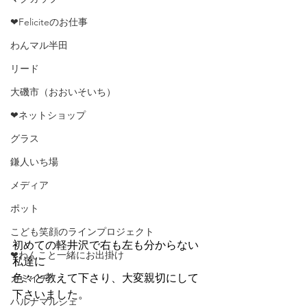
❤Feliciteのお仕事
わんマル半田
リード
大磯市（おおいそいち）
❤ネットショップ
グラス
鎌人いち場
メディア
ポット
こども笑顔のラインプロジェクト
初めての軽井沢で右も左も分からない
❤わんこと一緒にお出掛け
私達に
色々と教えて下さり、大変親切にして
カミイチ
下さいました。
ハルナマルシェ