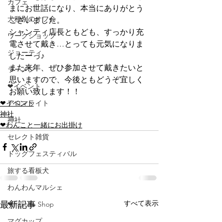
カフェ
まにお世話になり、本当にありがとう
犬種別のオフ会
ございました。
シャンティ店長ともども、すっかり充
ワークショップ
電させて戴き…とっても元気になりま
ジョーティ
したーっ♪
また来年、ぜひ参加させて戴きたいと
ラーメン
思いますので、今後ともどうぞ宜しく
❤イベント
お願い致します！！
❤イベント
アロマライト
神社
神社
❤わんこと一緒にお出掛け
セレクト雑貨
ドッグフェスティバル
旅する看板犬
わんわんマルシェ
すべて表示
最新記事
❤Felicite Shop
マグカップ