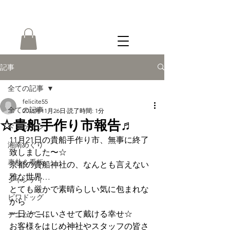
ONLINE
SHOP
記事
全ての記事
felicite55
全ての記事
2015年11月26日
読了時間: 1分
☆貴船手作り市報告♬
ドッグラン
11月21日の貴船手作り市、無事に終了
湘南めぐり
致しました〜☆
表札＆看板
京都の貴船神社の、なんとも言えない
雅な世界…
シャンティ
とても厳かで素晴らしい気に包まれな
ビワドッグ
がら
一日そこにいさせて戴ける幸せ☆
デニムアート
お客様をはじめ神社やスタッフの皆さ