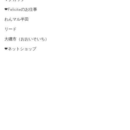
❤Feliciteのお仕事
わんマル半田
リード
大磯市（おおいそいち）
❤ネットショップ
グラス
鎌人いち場
メディア
ポット
こども笑顔のラインプロジェクト
❤わんこと一緒にお出掛け
コメント
☆ Merry Christmas ☆
カミイチ
箱根神社へお詣りに…☆
ハルナマルシェ