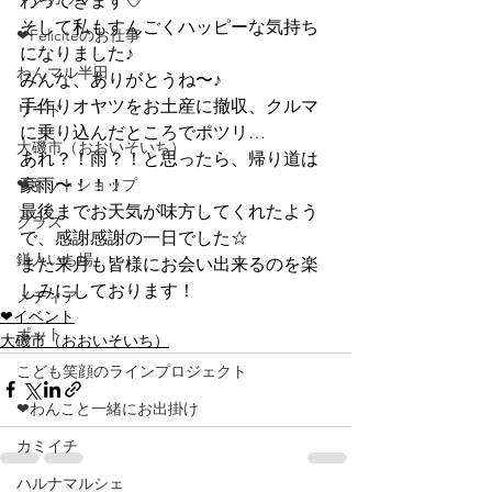
わってきます♡
そして私もすんごくハッピーな気持ち
❤Feliciteのお仕事
になりました♪
わんマル半田
みんな、ありがとうね〜♪
手作りオヤツをお土産に撤収、クルマ
リード
に乗り込んだところでポツリ…
大磯市（おおいそいち）
あれ？！雨？！と思ったら、帰り道は
❤ネットショップ
豪雨〜！！！
最後までお天気が味方してくれたよう
グラス
で、感謝感謝の一日でした☆
鎌人いち場
また来月も皆様にお会い出来るのを楽
しみにしております！
メディア
❤イベント
ポット
大磯市（おおいそいち）
こども笑顔のラインプロジェクト
❤わんこと一緒にお出掛け
カミイチ
ハルナマルシェ