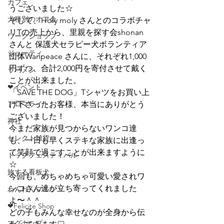
カフェ
うございました☆
犬種別のオフ会
そして、Holy moly さんとのコラボチャ
リTの売上から、里親を探す会shonan 
ワークショップ
さんと 保護犬セラピー犬ボランティア
ジョーティ
団体Wanpeace さんに、それぞれ1,000
円ずつ、合計2,000円を寄付させて戴く
ラーメン
ことが出来ました。
❤イベント
「SAVE THE DOG」Tシャツをお買い上
アロマライト
げ下さったお客様、本当にありがとう
ございました！
神社
今まだ家族が見つからないワンコ達
セレクト雑貨
も、一日も早くステキな家族に出逢っ
て笑顔で過ごすことが出来ますように
ドッグフェスティバル
☆
旅する看板犬
今回も、めちゃめちゃ可愛い愛されワ
ンコさん達が立ち寄ってくれました
わんわんマルシェ
よ〜＾＾
❤Felicite Shop
どの子もみんな幸せなのが全身から伝
マグカップ