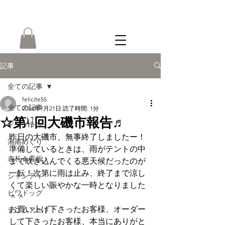
ONLINE
SHOP
記事
全ての記事
felicite55
全ての記事
2014年7月21日
読了時間: 1分
☆第47回大磯市報告♬
ドッグラン
昨日の大磯市、無事終了しましたー！
湘南めぐり
準備しているときは、雨がテントの中
表札＆看板
まで吹き込んでくる悪天候だったのが
一転！次第に雨は止み、終了まで涼し
シャンティ
くて楽しい賑やかな一時となりました
ビワドッグ
＾＾
お買い上げ下さったお客様、オーダー
デニムアート
して下さったお客様、本当にありがと