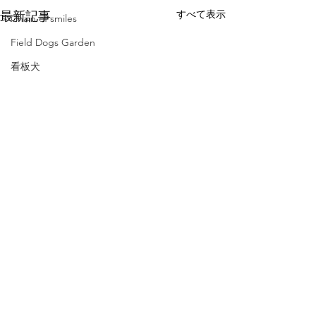
すべて表示
最新記事
Chain of smiles
Field Dogs Garden
看板犬
他イベント
event
touchcare
コメント