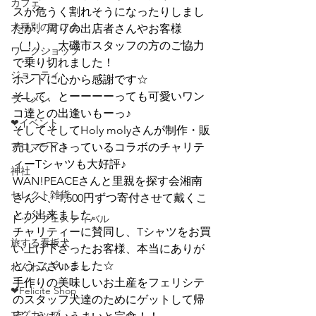
カフェ
スが危うく割れそうになったりしまし
犬種別のオフ会
たが、周りの出店者さんやお客様
（！）、大磯市スタッフの方のご協力
ワークショップ
で乗り切れました！
ジョーティ
ホントに心から感謝です☆
そして、とーーーーっても可愛いワン
ラーメン
コ達との出逢いもーっ♪
❤イベント
そしてそしてHoly molyさんが制作・販
アロマライト
売して下さっているコラボのチャリテ
ィーTシャツも大好評♪
神社
WAN!PEACEさんと里親を探す会湘南
セレクト雑貨
さんへ、1,500円ずつ寄付させて戴くこ
とが出来ました。
ドッグフェスティバル
チャリティーに賛同し、Tシャツをお買
旅する看板犬
い上げ下さったお客様、本当にありが
とうございました☆
わんわんマルシェ
手作りの美味しいお土産をフェリシテ
❤Felicite Shop
のスタッフ犬達のためにゲットして帰
マグカップ