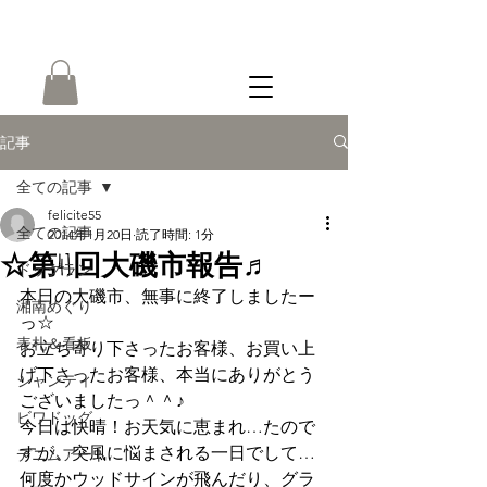
ONLINE
SHOP
記事
全ての記事
felicite55
全ての記事
2014年1月20日
読了時間: 1分
☆第41回大磯市報告♬
ドッグラン
本日の大磯市、無事に終了しましたー
湘南めぐり
っ☆
表札＆看板
お立ち寄り下さったお客様、お買い上
げ下さったお客様、本当にありがとう
シャンティ
ございましたっ＾＾♪
ビワドッグ
今日は快晴！お天気に恵まれ…たので
すが、突風に悩まされる一日でして…
デニムアート
何度かウッドサインが飛んだり、グラ