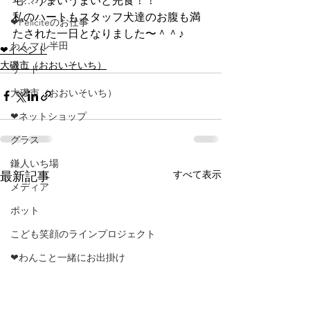
宅…うまいうまいと完食！！
私のハートもスタッフ犬達のお腹も満
❤Feliciteのお仕事
たされた一日となりました〜＾＾♪
わんマル半田
❤イベント
大磯市（おおいそいち）
リード
大磯市（おおいそいち）
❤ネットショップ
グラス
鎌人いち場
すべて表示
最新記事
メディア
ポット
こども笑顔のラインプロジェクト
❤わんこと一緒にお出掛け
カミイチ
ハルナマルシェ