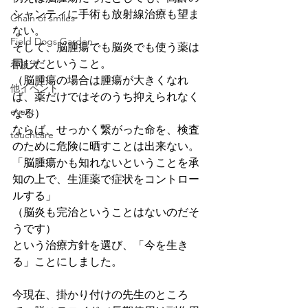
シャンティに手術も放射線治療も望ま
Chain of smiles
ない。
Field Dogs Garden
そして、脳腫瘍でも脳炎でも使う薬は
同じだということ。
看板犬
（脳腫瘍の場合は腫瘍が大きくなれ
他イベント
ば、薬だけではそのうち抑えられなく
event
なる）
ならば、せっかく繋がった命を、検査
touchcare
のために危険に晒すことは出来ない。
「脳腫瘍かも知れないということを承
知の上で、生涯薬で症状をコントロー
ルする」
（脳炎も完治ということはないのだそ
うです）
という治療方針を選び、「今を生き
る」ことにしました。
今現在、掛かり付けの先生のところ