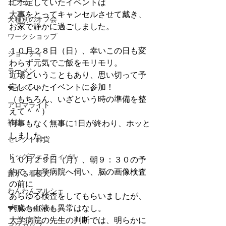
カフェ
に予定していたイベントは
大事をとってキャンセルさせて戴き、
犬種別のオフ会
お家で静かに過ごしました。
ワークショップ
１０月２８日（日）、幸いこの日も変
ジョーティ
わらず元気でご飯をモリモリ。
ラーメン
近場ということもあり、思い切って予
定していたイベントに参加！
❤イベント
（もちろん、いざという時の準備を整
アロマライト
えて＾＾）
神社
何事もなく無事に1日が終わり、ホッと
しました。
セレクト雑貨
ドッグフェスティバル
１０月２９日（月）、朝９：３０の予
約で、大学病院へ伺い、脳の画像検査
旅する看板犬
の前に
わんわんマルシェ
あらゆる検査をしてもらいましたが、
❤Felicite Shop
内臓も血液も異常はなし。
大学病院の先生の判断では、明らかに
マグカップ