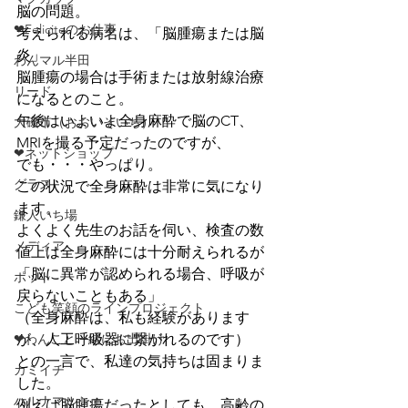
脳の問題。
❤Feliciteのお仕事
考えられる病名は、「脳腫瘍または脳
炎」
わんマル半田
脳腫瘍の場合は手術または放射線治療
リード
になるとのこと。
午後はいよいよ全身麻酔で脳のCT、
大磯市（おおいそいち）
MRIを撮る予定だったのですが、
❤ネットショップ
でも・・・やっぱり。
グラス
この状況で全身麻酔は非常に気になり
ます。
鎌人いち場
よくよく先生のお話を伺い、検査の数
メディア
値上は全身麻酔には十分耐えられるが
「脳に異常が認められる場合、呼吸が
ポット
戻らないこともある」
こども笑顔のラインプロジェクト
（全身麻酔は、私も経験があります
❤わんこと一緒にお出掛け
が、人工呼吸器に繋がれるのです）
との一言で、私達の気持ちは固まりま
カミイチ
した。
ハルナマルシェ
例えば脳腫瘍だったとしても、高齢の