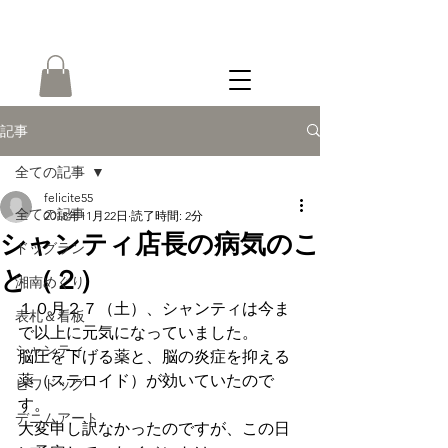
ONLINE
SHOP
記事
全ての記事
felicite55
全ての記事
2018年11月22日
読了時間: 2分
シャンティ店長の病気のこ
ドッグラン
と（２）
湘南めぐり
１０月２７（土）、シャンティは今ま
表札＆看板
で以上に元気になっていました。
シャンティ
脳圧を下げる薬と、脳の炎症を抑える
薬（ステロイド）が効いていたので
ビワドッグ
す。
デニムアート
大変申し訳なかったのですが、この日