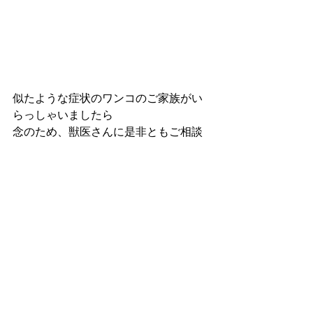
似たような症状のワンコのご家族がい
らっしゃいましたら
念のため、獣医さんに是非ともご相談
戴ければ幸いです。
後悔先に立たず。「もし、あの時こう
していれば…！」ということがないよ
うに
供に今を生きて参りましょう☆
シャンティ
看板犬