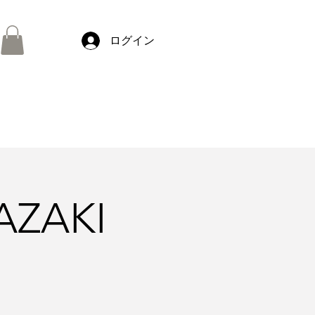
ONLINE
ONLINE
SHOP
SHOP
ログイン
AZAKI