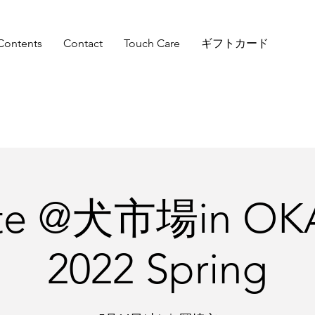
Contents
Contact
Touch Care
ギフトカード
cite @犬市場in OK
2022 Spring